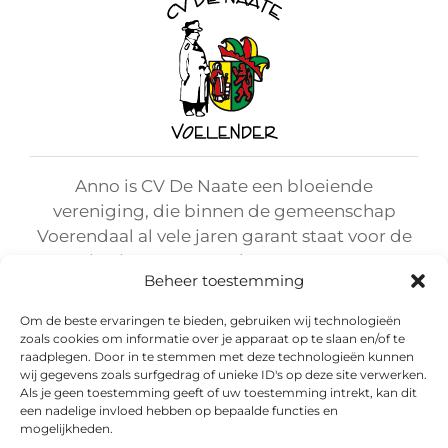
Anno
is CV De Naate een bloeiende
vereniging, die binnen de gemeenschap
Voerendaal al vele jaren garant staat voor de
organisatie van carnavalsevenementen voor
Beheer toestemming
jong en oud en hierdoor dit stukje Limburgse
cultuur op een waardige manier in ere houdt.
Om de beste ervaringen te bieden, gebruiken wij technologieën
zoals cookies om informatie over je apparaat op te slaan en/of te
raadplegen. Door in te stemmen met deze technologieën kunnen
wij gegevens zoals surfgedrag of unieke ID's op deze site verwerken.
Als je geen toestemming geeft of uw toestemming intrekt, kan dit
een nadelige invloed hebben op bepaalde functies en
mogelijkheden.